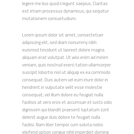
legere me lius quod ii legunt saepius. Claritas
Email:
info@chippaunited.co.za
est etiam processus dynamicus, qui sequitur
mutationem consuetudium.
Latest News
Lorem ipsum dolor sit amet, consectetuer
adipiscing elit, sed diam nonummy nibh
Chippa Announce Coaching Changes
euismod tincidunt ut laoreet dolore magna
7 NOVEMBER 2024
aliquam erat volutpat. Ut wisi enim ad minim
veniam, quis nostrud exerci tation ullamcorper
Chippa United FC is thrilled to announce
suscipit lobortis nisl ut aliquip ex ea commodo
the official launch of our brand-new kit
consequat. Duis autem vel eum iriure dolor in
7 NOVEMBER 2024
hendrerit in vulputate velit esse molestie
consequat, vel illum dolore eu feugiat nulla
facilisis at vero eros et accumsan et iusto odio
Quick Links
dignissim qui blandit praesent luptatum zzril
delenit augue duis dolore te feugait nulla
facilisi. Nam liber tempor cum soluta nobis
About Us
eleifend option congue nihil imperdiet doming