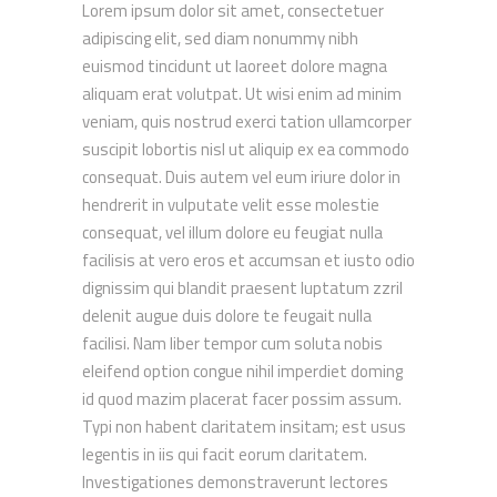
Lorem ipsum dolor sit amet, consectetuer
adipiscing elit, sed diam nonummy nibh
euismod tincidunt ut laoreet dolore magna
aliquam erat volutpat. Ut wisi enim ad minim
veniam, quis nostrud exerci tation ullamcorper
suscipit lobortis nisl ut aliquip ex ea commodo
consequat. Duis autem vel eum iriure dolor in
hendrerit in vulputate velit esse molestie
consequat, vel illum dolore eu feugiat nulla
facilisis at vero eros et accumsan et iusto odio
dignissim qui blandit praesent luptatum zzril
delenit augue duis dolore te feugait nulla
About Us
facilisi. Nam liber tempor cum soluta nobis
eleifend option congue nihil imperdiet doming
Chippa United
Football Club is a South African
id quod mazim placerat facer possim assum.
professional football club based in East
Typi non habent claritatem insitam; est usus
London in the Eastern Cape province
legentis in iis qui facit eorum claritatem.
Investigationes demonstraverunt lectores
Call: +27 (0) 41 408 8900