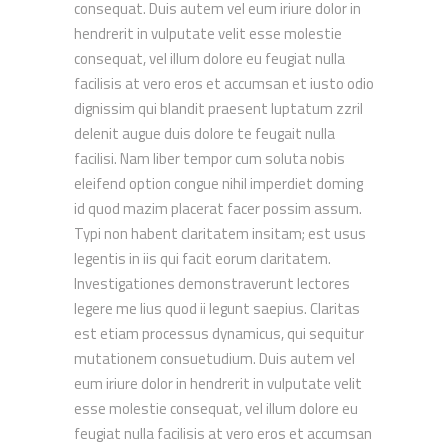
consequat. Duis autem vel eum iriure dolor in
hendrerit in vulputate velit esse molestie
consequat, vel illum dolore eu feugiat nulla
facilisis at vero eros et accumsan et iusto odio
dignissim qui blandit praesent luptatum zzril
delenit augue duis dolore te feugait nulla
facilisi. Nam liber tempor cum soluta nobis
eleifend option congue nihil imperdiet doming
id quod mazim placerat facer possim assum.
Typi non habent claritatem insitam; est usus
legentis in iis qui facit eorum claritatem.
Investigationes demonstraverunt lectores
legere me lius quod ii legunt saepius. Claritas
est etiam processus dynamicus, qui sequitur
mutationem consuetudium. Duis autem vel
eum iriure dolor in hendrerit in vulputate velit
esse molestie consequat, vel illum dolore eu
feugiat nulla facilisis at vero eros et accumsan