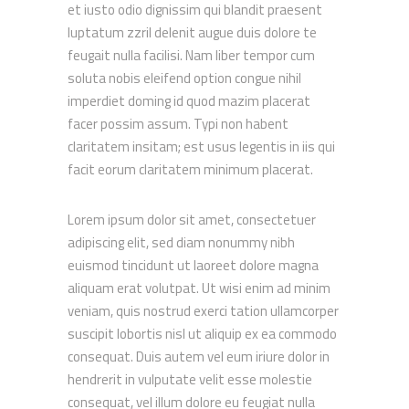
et iusto odio dignissim qui blandit praesent
luptatum zzril delenit augue duis dolore te
feugait nulla facilisi. Nam liber tempor cum
soluta nobis eleifend option congue nihil
imperdiet doming id quod mazim placerat
facer possim assum. Typi non habent
claritatem insitam; est usus legentis in iis qui
facit eorum claritatem minimum placerat.
Lorem ipsum dolor sit amet, consectetuer
adipiscing elit, sed diam nonummy nibh
euismod tincidunt ut laoreet dolore magna
aliquam erat volutpat. Ut wisi enim ad minim
veniam, quis nostrud exerci tation ullamcorper
suscipit lobortis nisl ut aliquip ex ea commodo
consequat. Duis autem vel eum iriure dolor in
hendrerit in vulputate velit esse molestie
consequat, vel illum dolore eu feugiat nulla