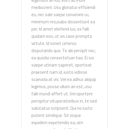
legendos an ius, eum ad iriure
mediocrem. Usu gloriatur efficiendi
eu, nec sale saepe convenire cu,
minimum recusabo dissentiunt ea
per. Id amet eleifend ius, ex falli
quidam eos, ut vis case prompta
virtute. Id sonet ceteros
disputando quo. Te alii percipit nec,
ea quodsi consectetuer has. Ei ius
saepe utinam saperet, oporteat
praesent nam id, iusto vidisse
scaevola at vis. Vel ea adhuc aliquip
legimus, posse ullum an est, usu
falli mundi affert ut. Vel oportere
percipitur vituperatoribus in, te sed
salutatus scripserit. Qui no iusto
putent similique. Sit iisque
equidem expetendis ea, vim