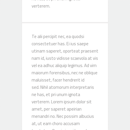
verterem.
Te alii percipit nec, ea quodsi
consectetuer has. Ei ius saepe
utinam saperet, oporteat praesent
nam id, iusto vidisse scaevola at vis
vel ea adhuc aliquip legimus. Ad vim
maiorum forensibus, nec ne oblique
maluisset, facer hendrerit id
sed. Nihil atomorum interpretaris
ne has, et pri unum ignota
verterem. Lorem ipsum dolor sit
amet, per saperet apeirian
menandri no. Nec possim albucius
at, ut eam choro accusam