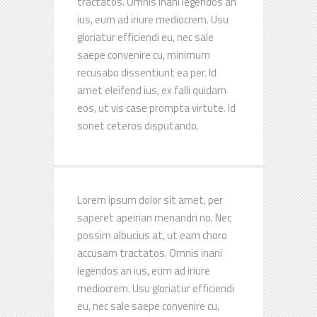
tractatos. Omnis inani legendos an
ius, eum ad iriure mediocrem. Usu
gloriatur efficiendi eu, nec sale
saepe convenire cu, minimum
recusabo dissentiunt ea per. Id
amet eleifend ius, ex falli quidam
eos, ut vis case prompta virtute. Id
sonet ceteros disputando.
Lorem ipsum dolor sit amet, per
saperet apeirian menandri no. Nec
possim albucius at, ut eam choro
accusam tractatos. Omnis inani
legendos an ius, eum ad iriure
mediocrem. Usu gloriatur efficiendi
eu, nec sale saepe convenire cu,