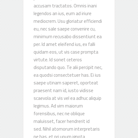
accusam tractatos. Omnis inani
legendos an ius, eum ad iriure
mediocrem. Usu gloriatur efficiendi
eu, nec sale saepe convenire cu,
minimum recusabo dissentiunt ea
per. Id amet eleifend ius, ex falli
quidam eos, ut vis case prompta
virtute. Id sonet ceteros
disputando quo. Te alii percipit nec,
ea quodsi consectetuer has. Ei ius
saepe utinam saperet, oporteat
praesent nam id, iusto vidisse
scaevola at vis vel ea adhuc aliquip
legimus. Ad vim maiorum
forensibus, nec ne oblique
maluisset, facer hendrerit id
sed. Nihil atomorum interpretaris
ne has, et pri unum ignota