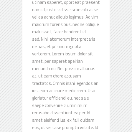
utinam saperet, oporteat praesent
nam id, iusto vidisse scaevola at vis
vel ea adhuc aliquip legimus. Ad vim
maiorum forensibus, nec ne oblique
maluisset, facer hendrerit id
sed. Nihil atomorum interpretaris
ne has, et pri unum ignota
verterem. Lorem ipsum dolor sit
amet, per saperet apeirian
About Us
menandri no. Nec possim albucius
at, ut eam choro accusam
Chippa United
Football Club is a South African
tractatos. Omnis inani legendos an
professional football club based in East
ius, eum ad iriure mediocrem. Usu
London in the Eastern Cape province
gloriatur efficiendi eu, nec sale
saepe convenire cu, minimum
Call: +27 (0) 41 408 8900
recusabo dissentiunt ea per. Id
Email:
info@chippaunited.co.za
amet eleifend ius, ex falli quidam
eos, ut vis case prompta virtute. Id