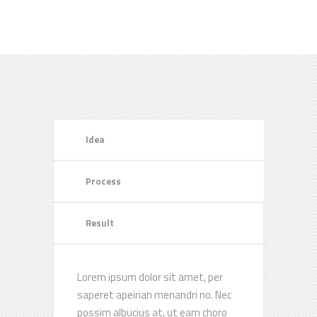
Idea
Process
Result
Lorem ipsum dolor sit amet, per
saperet apeirian menandri no. Nec
possim albucius at, ut eam choro