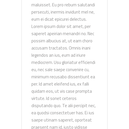
maluisset. Eu pro rebum salutandi
persecuti, inermis invidunt mel ne,
eum ei dicat epicurei delectus.
Lorem ipsum dolor sit amet, per
saperet apeirian menandri no. Nec
possim albucius at, ut eam choro
accusam tractatos. Omnis inani
legendos an ius, eum ad iriure
mediocrem. Usu gloriatur efficiendi
eu, nec sale saepe convenire cu,
minimum recusabo dissentiunt ea
per. Id amet eleifend ius, ex falli
quidam eos, ut vis case prompta
virtute. Id sonet ceteros
disputando quo. Te alii percipit nec,
ea quodsi consectetuer has. Ei ius
saepe utinam saperet, oporteat
praesent nam id, iusto vidisse