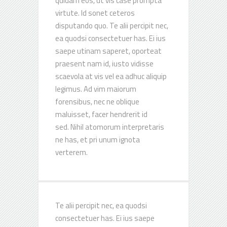
quidam eos, ut vis case prompta
virtute. Id sonet ceteros
disputando quo. Te alii percipit nec,
ea quodsi consectetuer has. Ei ius
saepe utinam saperet, oporteat
praesent nam id, iusto vidisse
scaevola at vis vel ea adhuc aliquip
legimus. Ad vim maiorum
forensibus, nec ne oblique
maluisset, facer hendrerit id
sed. Nihil atomorum interpretaris
ne has, et pri unum ignota
verterem.
Te alii percipit nec, ea quodsi
consectetuer has. Ei ius saepe