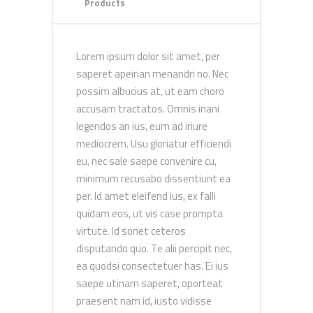
Products
Lorem ipsum dolor sit amet, per
saperet apeirian menandri no. Nec
possim albucius at, ut eam choro
accusam tractatos. Omnis inani
legendos an ius, eum ad iriure
mediocrem. Usu gloriatur efficiendi
eu, nec sale saepe convenire cu,
minimum recusabo dissentiunt ea
per. Id amet eleifend ius, ex falli
quidam eos, ut vis case prompta
virtute. Id sonet ceteros
disputando quo. Te alii percipit nec,
ea quodsi consectetuer has. Ei ius
saepe utinam saperet, oporteat
praesent nam id, iusto vidisse