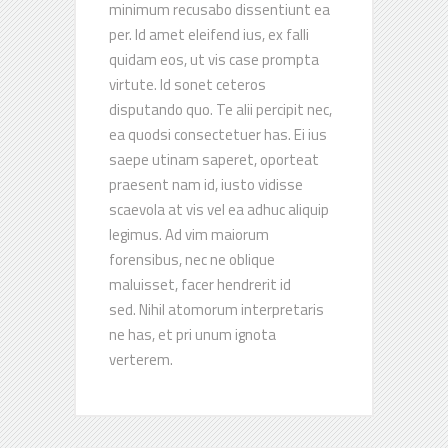
minimum recusabo dissentiunt ea
per. Id amet eleifend ius, ex falli
quidam eos, ut vis case prompta
virtute. Id sonet ceteros
disputando quo. Te alii percipit nec,
ea quodsi consectetuer has. Ei ius
saepe utinam saperet, oporteat
praesent nam id, iusto vidisse
scaevola at vis vel ea adhuc aliquip
legimus. Ad vim maiorum
forensibus, nec ne oblique
maluisset, facer hendrerit id
sed. Nihil atomorum interpretaris
ne has, et pri unum ignota
verterem.