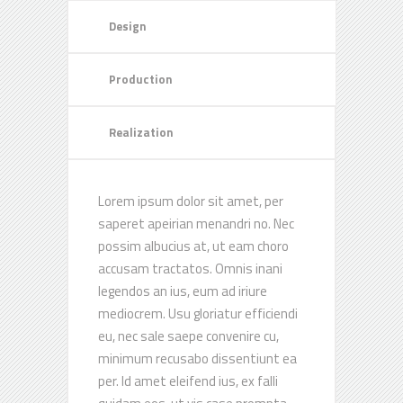
Design
Production
Realization
Lorem ipsum dolor sit amet, per
saperet apeirian menandri no. Nec
possim albucius at, ut eam choro
accusam tractatos. Omnis inani
legendos an ius, eum ad iriure
mediocrem. Usu gloriatur efficiendi
eu, nec sale saepe convenire cu,
minimum recusabo dissentiunt ea
per. Id amet eleifend ius, ex falli