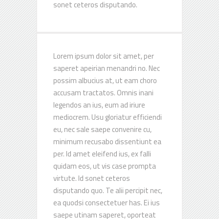
sonet ceteros disputando.
Latest News
Chippa Announce Coaching Changes
7 NOVEMBER 2024
Lorem ipsum dolor sit amet, per
saperet apeirian menandri no. Nec
Chippa United FC is thrilled to announce
possim albucius at, ut eam choro
the official launch of our brand-new kit
accusam tractatos. Omnis inani
7 NOVEMBER 2024
legendos an ius, eum ad iriure
mediocrem. Usu gloriatur efficiendi
eu, nec sale saepe convenire cu,
Quick Links
minimum recusabo dissentiunt ea
per. Id amet eleifend ius, ex falli
quidam eos, ut vis case prompta
About Us
virtute. Id sonet ceteros
Senior Team
disputando quo. Te alii percipit nec,
ea quodsi consectetuer has. Ei ius
Club History
saepe utinam saperet, oporteat