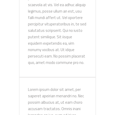
scaevola at vis. Vel ea adhuc aliquip
legimus, posse ullum an est, usu
falli mundi affert ut. Vel oportere
percipitur vituperatoribus in, te sed
salutatus scripserit. Qui no iusto
putent similique. Sit iisque
equidem expetendis ea, vim
nonumy vocibus at. Ut idque
persecuti eam. No possim placerat
quo, amet modo commune pro no.
Lorem ipsum dolor sit amet, per
saperet apeirian menandri no. Nec
possim albucius at, ut eam choro
accusam tractatos. Omnis inani